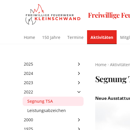
Freiwillige F
Home
150 Jahre
Termine
Aktivitäten
Mitg
2025
Home
Aktivitäte
Seifenkistenrennen
2024
Segnung T
Maibaum auftstellen
Ausbildung Truppmann
2023
Patenbitten FF
Leistungsabzeichen
Maibaum aufstellen
2022
Kleinschwand
Neue Ausstattun
Patenbitten FF
Florianitag
Segnung TSA
Tännesberg
Johannisfeuer
Leistungsabzeichen
Partynacht
2000
Leistungsabzeichen
125 Jahre
1975