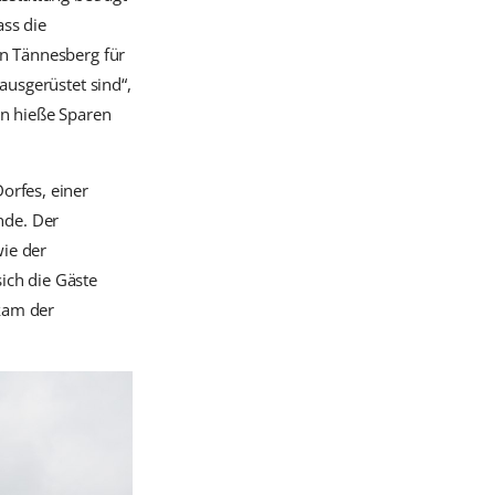
ass die
in Tännesberg für
ausgerüstet sind“,
en hieße Sparen
orfes, einer
nde. Der
ie der
ich die Gäste
kam der