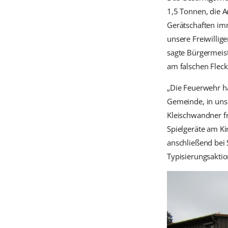
1,5 Tonnen, die A
Gerätschaften imm
unsere Freiwillig
sagte Bürgermeist
am falschen Fleck
„Die Feuerwehr ha
Gemeinde, in uns
Kleischwandner f
Spielgeräte am Ki
anschließend bei
Typisierungsaktion