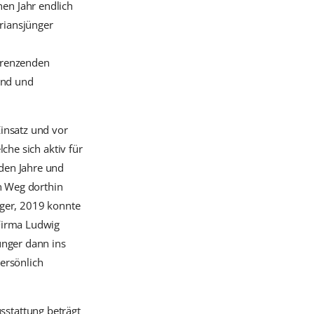
en Jahr endlich
riansjünger
grenzenden
and und
insatz und vor
che sich aktiv für
den Jahre und
en Weg dorthin
nger, 2019 konnte
 Firma Ludwig
ünger dann ins
ersönlich
stattung beträgt