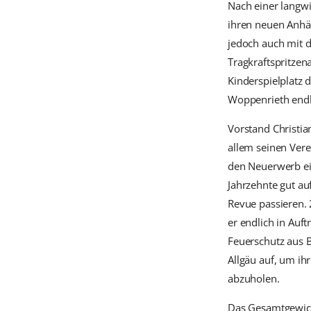
Nach einer langw
ihren neuen Anhä
jedoch auch mit 
Tragkraftspritze
Kinderspielplat
Woppenrieth endlic
Vorstand Christia
allem seinen Vere
den Neuerwerb ei
Jahrzehnte gut au
Revue passieren. 
er endlich in Au
Feuerschutz aus B
Allgäu auf, um ih
abzuholen.
Das Gesamtgewich