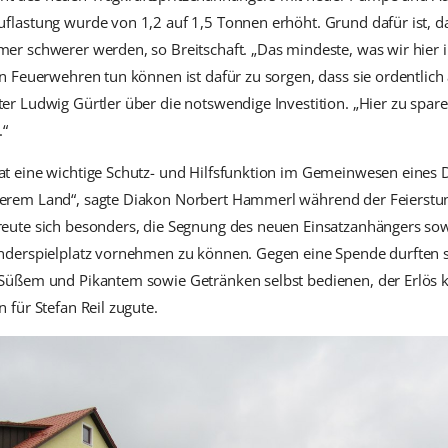
uflastung wurde von 1,2 auf 1,5 Tonnen erhöht. Grund dafür ist, d
er schwerer werden, so Breitschaft. „Das mindeste, was wir hier 
en Feuerwehren tun können ist dafür zu sorgen, dass sie ordentlich 
er Ludwig Gürtler über die notswendige Investition. „Hier zu spar
.“
t eine wichtige Schutz- und Hilfsfunktion im Gemeinwesen eines D
erem Land“, sagte Diakon Norbert Hammerl während der Feierstu
reute sich besonders, die Segnung des neuen Einsatzanhängers sow
nderspielplatz vornehmen zu können. Gegen eine Spende durften s
 Süßem und Pikantem sowie Getränken selbst bedienen, der Erlös 
 für Stefan Reil zugute.