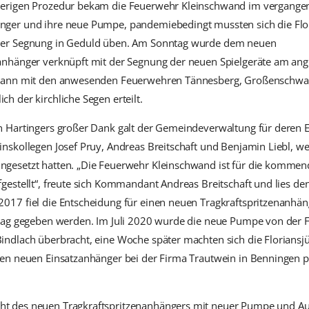
ierigen Prozedur bekam die Feuerwehr Kleinschwand im vergangen
nger und ihre neue Pumpe, pandemiebedingt mussten sich die Flo
der Segnung in Geduld üben. Am Sonntag wurde dem neuen
nanhänger verknüpft mit der Segnung der neuen Spielgeräte am an
z dann mit den anwesenden Feuerwehren Tännesberg, Großenschw
h der kirchliche Segen erteilt.
n Hartingers großer Dank galt der Gemeindeverwaltung für deren E
inskollegen Josef Pruy, Andreas Breitschaft und Benjamin Liebl, wel
ngesetzt hatten. „Die Feuerwehr Kleinschwand ist für die kommen
fgestellt“, freute sich Kommandant Andreas Breitschaft und lies d
2017 fiel die Entscheidung für einen neuen Tragkraftspritzenanhä
ftrag gegeben werden. Im Juli 2020 wurde die neue Pumpe von der
indlach überbracht, eine Woche später machten sich die Floriansj
ren neuen Einsatzanhänger bei der Firma Trautwein in Benningen p
t des neuen Tragkraftspritzenanhängers mit neuer Pumpe und Aus