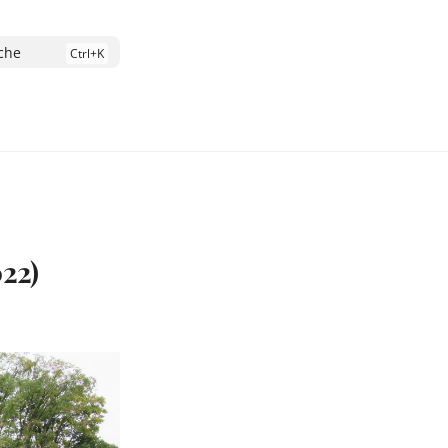
che
22)